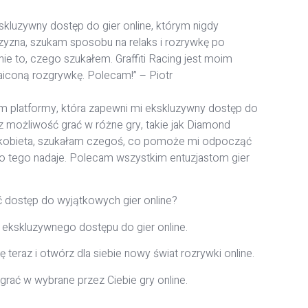
kluzywny dostęp do gier online, którym nigdy
czyzna, szukam sposobu na relaks i rozrywkę po
ie to, czego szukałem. Graffiti Racing jest moim
aiconą rozgrywkę. Polecam!” – Piotr
łam platformy, która zapewni mi ekskluzywny dostęp do
z możliwość grać w różne gry, takie jak Diamond
 kobieta, szukałam czegoś, co pomoże mi odpocząć
 do tego nadaje. Polecam wszystkim entuzjastom gier
ć dostęp do wyjątkowych gier online?
 ekskluzywnego dostępu do gier online.
teraz i otwórz dla siebie nowy świat rozrywki online.
 grać w wybrane przez Ciebie gry online.