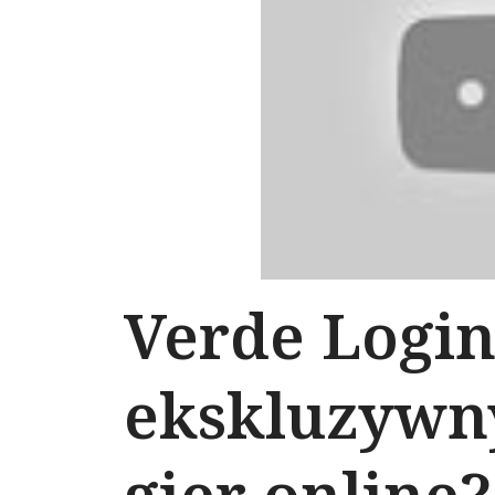
Verde Login
ekskluzywn
gier online?