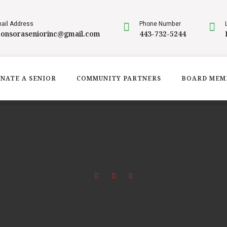
ail Address
Phone Number
ponsoraseniorinc@gmail.com
443-732-5244
NATE A SENIOR
COMMUNITY PARTNERS
BOARD MEM