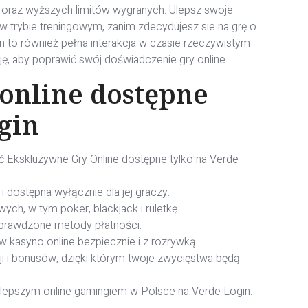
r oraz wyższych limitów wygranych. Ulepsz swoje
 w trybie treningowym, zanim zdecydujesz sie na grę o
 to również pełna interakcja w czasie rzeczywistym
zję, aby poprawić swój doświadczenie gry online.
online dostępne
gin
 Ekskluzywne Gry Online dostępne tylko na Verde
 i dostępna wyłącznie dla jej graczy.
ch, w tym poker, blackjack i ruletkę.
sprawdzone metody płatności.
z w kasyno online bezpiecznie i z rozrywką.
 i bonusów, dzięki którym twoje zwycięstwa będą
ajlepszym online gamingiem w Polsce na Verde Login.