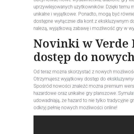
uprzywilejowanych użytkowników. Dzięki temu 
unikalne i wyjątkowe. Ponadto, mogą być równie
dostępne wyłącznie dla kont z ekskluzywnym do
należą, wyjątkową zabawę i możliwość gry w wyb
Novinki w Verde 
dostęp do nowych
Od teraz można skorzystać z nowych możliwości 
Otrzymujesz wyjątkowy dostęp do ekskluzywnych 
Spośród nowości znaleźć można premium wersje
hazardowe oraz unikalne gry planszowe. Symulat
udowadniają, że hazard to nie tylko tradycyjne
odkryj pełnię nowych możliwości online!