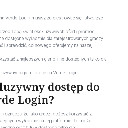
na Verde Login, musisz zarejestrować się i stworzyć
przed Tobą świat ekskluzywnych ofert i promocji.
ine dostępne wyłącznie dla zarejestrowanych graczy.
ać i sprawdzić, co nowego oferujemy na naszej
rzystać z najlepszych gier online dostępnych tylko dla
skluzywnymi grami online na Verde Login!
kluzywny dostęp do
rde Login?
in oznacza, że jako gracz możesz korzystać z
tępnych wyłącznie na tej platformie. To może
yczne oraz tytuły dostępne tylko dla