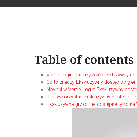
Table of contents
Verde Login: Jak uzyskać ekskluzywny dos
Co to znaczy Ekskluzywny dostęp do gier 
Novinki w Verde Login: Ekskluzywny dostę
Jak wykorzystać ekskluzywny dostęp do gi
Ekskluzywne gry online dostępne tylko na