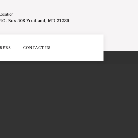
Location
P.O. Box 508 Fruitland, MD 21286
BERS
CONTACT US