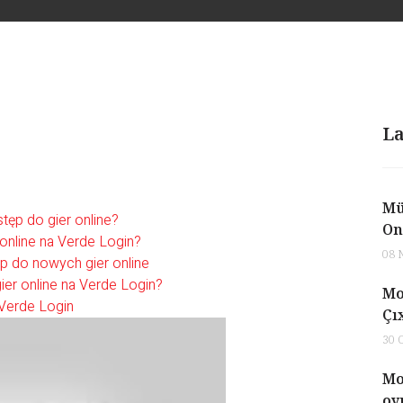
La
Mü
tęp do gier online?
On
online na Verde Login?
08 
p do nowych gier online
er online na Verde Login?
Mo
 Verde Login
Çı
30 
Mo
oy