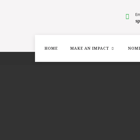
Em
s
HOME
MAKE AN IMPACT
NOMI