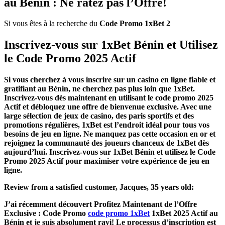
au Bénin : Ne ratez pas l’Offre!
Si vous êtes à la recherche du
Code Promo 1xBet 2
Inscrivez-vous sur 1xBet Bénin et Utilisez
le Code Promo 2025 Actif
Si vous cherchez à vous inscrire sur un casino en ligne fiable et
gratifiant au Bénin, ne cherchez pas plus loin que 1xBet.
Inscrivez-vous dès maintenant en utilisant le code promo 2025
Actif et débloquez une offre de bienvenue exclusive. Avec une
large sélection de jeux de casino, des paris sportifs et des
promotions régulières, 1xBet est l’endroit idéal pour tous vos
besoins de jeu en ligne. Ne manquez pas cette occasion en or et
rejoignez la communauté des joueurs chanceux de 1xBet dès
aujourd’hui. Inscrivez-vous sur 1xBet Bénin et utilisez le Code
Promo 2025 Actif pour maximiser votre expérience de jeu en
ligne.
Review from a satisfied customer, Jacques, 35 years old:
J’ai récemment découvert Profitez Maintenant de l’Offre
Exclusive : Code Promo
code promo 1xBet
1xBet 2025 Actif au
Bénin et je suis absolument ravi! Le processus d’inscription est