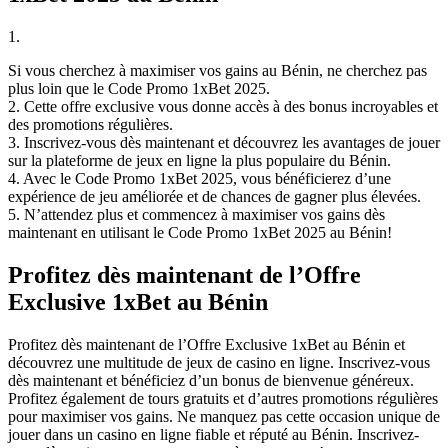
1.
Si vous cherchez à maximiser vos gains au Bénin, ne cherchez pas
plus loin que le Code Promo 1xBet 2025.
2. Cette offre exclusive vous donne accès à des bonus incroyables et
des promotions régulières.
3. Inscrivez-vous dès maintenant et découvrez les avantages de jouer
sur la plateforme de jeux en ligne la plus populaire du Bénin.
4. Avec le Code Promo 1xBet 2025, vous bénéficierez d’une
expérience de jeu améliorée et de chances de gagner plus élevées.
5. N’attendez plus et commencez à maximiser vos gains dès
maintenant en utilisant le Code Promo 1xBet 2025 au Bénin!
Profitez dès maintenant de l’Offre
Exclusive 1xBet au Bénin
Profitez dès maintenant de l’Offre Exclusive 1xBet au Bénin et
découvrez une multitude de jeux de casino en ligne. Inscrivez-vous
dès maintenant et bénéficiez d’un bonus de bienvenue généreux.
Profitez également de tours gratuits et d’autres promotions régulières
pour maximiser vos gains. Ne manquez pas cette occasion unique de
jouer dans un casino en ligne fiable et réputé au Bénin. Inscrivez-