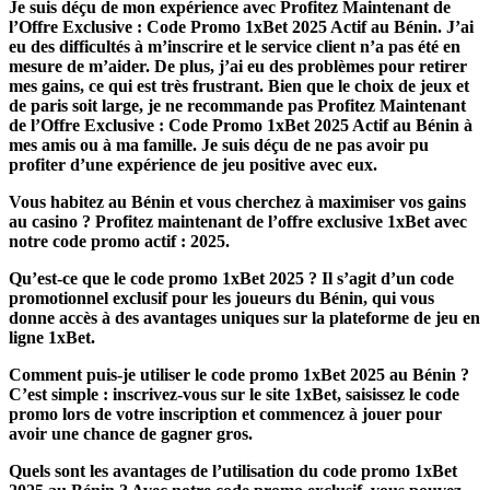
Je suis déçu de mon expérience avec Profitez Maintenant de
l’Offre Exclusive : Code Promo 1xBet 2025 Actif au Bénin. J’ai
eu des difficultés à m’inscrire et le service client n’a pas été en
mesure de m’aider. De plus, j’ai eu des problèmes pour retirer
mes gains, ce qui est très frustrant. Bien que le choix de jeux et
de paris soit large, je ne recommande pas Profitez Maintenant
de l’Offre Exclusive : Code Promo 1xBet 2025 Actif au Bénin à
mes amis ou à ma famille. Je suis déçu de ne pas avoir pu
profiter d’une expérience de jeu positive avec eux.
Vous habitez au Bénin et vous cherchez à maximiser vos gains
au casino ? Profitez maintenant de l’offre exclusive 1xBet avec
notre code promo actif : 2025.
Qu’est-ce que le code promo 1xBet 2025 ? Il s’agit d’un code
promotionnel exclusif pour les joueurs du Bénin, qui vous
donne accès à des avantages uniques sur la plateforme de jeu en
ligne 1xBet.
Comment puis-je utiliser le code promo 1xBet 2025 au Bénin ?
C’est simple : inscrivez-vous sur le site 1xBet, saisissez le code
promo lors de votre inscription et commencez à jouer pour
avoir une chance de gagner gros.
Quels sont les avantages de l’utilisation du code promo 1xBet