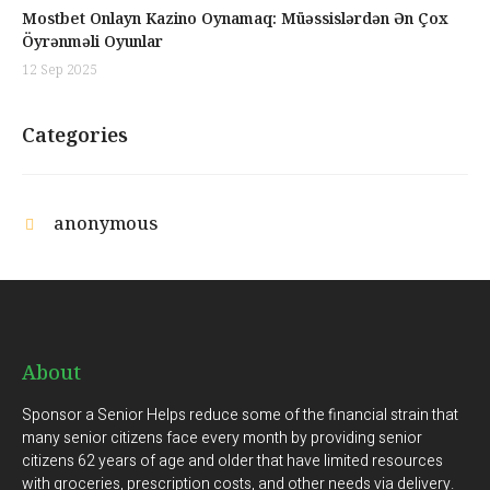
Mostbet Onlayn Kazino Oynamaq: Müəssislərdən Ən Çox
Öyrənməli Oyunlar
12 Sep 2025
Categories
anonymous
About
Sponsor a Senior Helps reduce some of the financial strain that
many senior citizens face every month by providing senior
citizens 62 years of age and older that have limited resources
with groceries, prescription costs, and other needs via delivery.