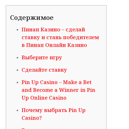
Содержимое
Пинап Казино – сделай
ставку и стань победителем
в Пинап Онлайн Казино
Выберите игру
Сделайте ставку
Pin Up Casino – Make a Bet
and Become a Winner in Pin
Up Online Casino
Почему выбрать Pin Up
Casino?