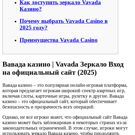
Как доступить зеркало Vavada
Казино?
Почему выбрать Vavada Casino в
2025 году?
Преимущества Vavada Casino
Вавада казино | Vavada Зеркало Вход
на официальный сайт (2025)
Вавада казино – это популярная онлайн-игровая платформа,
которая предлагает игрокам широкий спектр азартных игр,
включая слоты, карточные игры, рулетку и другие. Вавада
казино – это официальный сайт, который обеспечивает
безопасность и прозрачность всех операций.
Однако, не все игроки знают, что официальный сайт Вавада
казино может быть заблокирован в некоторых странах из-за
законодательных ограничений. В этом случае, игроки могут
использовать зеркало Вавада казино, чтобы продолжить