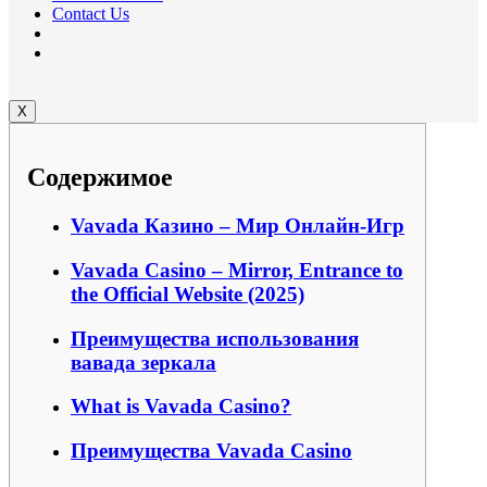
Contact Us
X
Содержимое
Vavada Казино – Мир Онлайн-Игр
Vavada Casino – Mirror, Entrance to
the Official Website (2025)
Преимущества использования
вавада зеркала
What is Vavada Casino?
Преимущества Vavada Casino