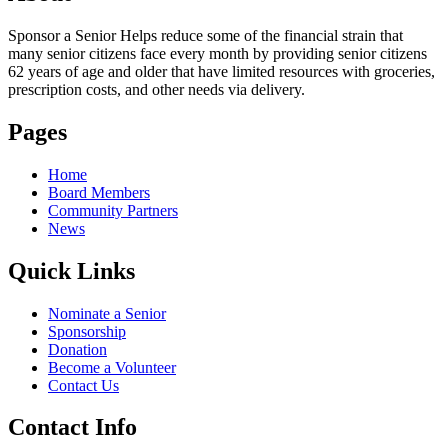
Sponsor a Senior Helps reduce some of the financial strain that
many senior citizens face every month by providing senior citizens
62 years of age and older that have limited resources with groceries,
prescription costs, and other needs via delivery.
Pages
Home
Board Members
Community Partners
News
Quick Links
Nominate a Senior
Sponsorship
Donation
Become a Volunteer
Contact Us
Contact Info