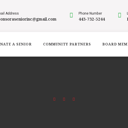
ail Address
Phone Number
ponsoraseniorinc@gmail.com
443-732-5244
NATE A SENIOR
COMMUNITY PARTNERS
BOARD MEM