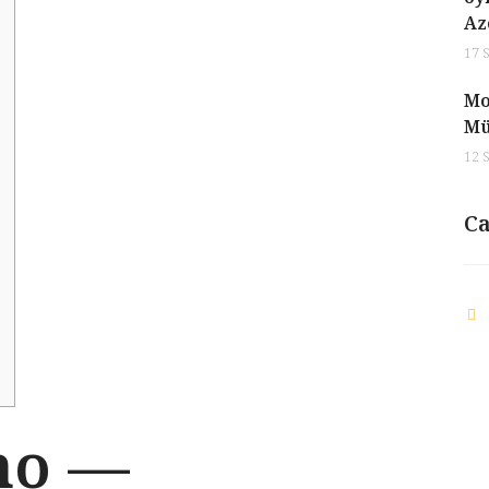
Az
17 
Mo
Mü
12 
Ca
no —