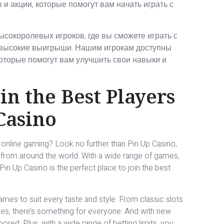
и акции, которые помогут вам начать играть с
ысокоролевых игроков, где вы сможете играть с
 высокие выигрыши. Нашим игрокам доступны
оторые помогут вам улучшить свои навыки и
in the Best Players
Casino
f online gaming? Look no further than Pin Up Casino,
s from around the world. With a wide range of games,
Pin Up Casino is the perfect place to join the best
games to suit every taste and style. From classic slots
mes, there’s something for everyone. And with new
ored. Plus, with a wide range of betting limits, you