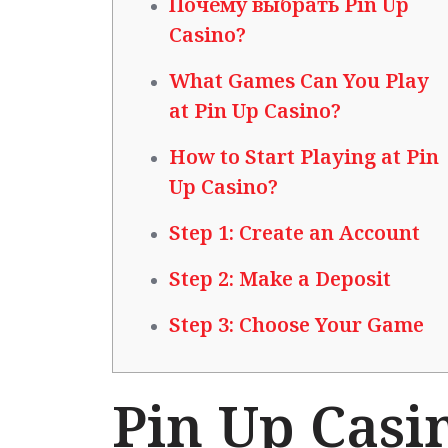
Почему выбрать Pin Up
Casino?
What Games Can You Play
at Pin Up Casino?
How to Start Playing at Pin
Up Casino?
Step 1: Create an Account
Step 2: Make a Deposit
Step 3: Choose Your Game
Pin Up Casi