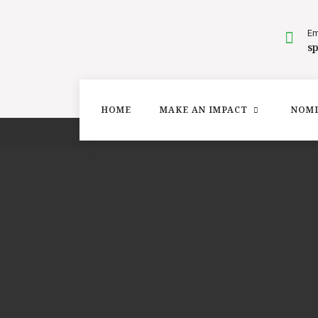
Em
s
HOME
MAKE AN IMPACT
NOMI