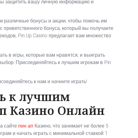
обы защитить вашу личную информацию и
ам различные бонусы и акции, чтобы помочь им
с приветственного бонуса, который вы получаете
окодов, Pin Up Casino предлагает вам множество
.
ать в игры, которые вам нравятся, и выиграть
ш выбор. Присоединяйтесь к лучшим игрокам в Pin
исоединяйтесь к нам и начните играть!
ь к лучшим
Ап Казино Онлайн
на сайте
пин ап
Казино, что занимает не более 5
играм и начать играть с минимальной ставкой 1