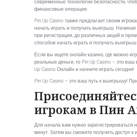
современные технологии безопасности, чт
финансовые операции.
Pin Up Casino также предлагает своим игрок
начать играть и получать выигрыш. Начиная 
при регистрации, до различных акций и пром
способов начать играть и получать выигрыш
Если вы ищете онлайн-казино, где можно игр
реальные деньги, то Pin Up Casino – это ва
Up Casino Онлайн и начните играть сегодня!
Pin Up Casino – это ваш путь к выигрышу! Пр
Присоединяйтес
игрокам в Пин 
Для начала вам нужно зарегистрироваться 
минут. Затем вы сможете получить доступ к 