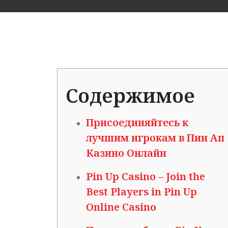
Содержимое
Присоединяйтесь к
лучшим игрокам в Пин Ап
Казино Онлайн
Pin Up Casino – Join the
Best Players in Pin Up
Online Casino