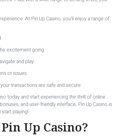
 experience. At Pin Up Casino, you’ll enjoy a range of
d
the excitement going
navigate and play
ons or issues
 your transactions are safe and secure
o today and start experiencing the thrill of online
onuses, and user-friendly interface, Pin Up Casino is
start playing!
Pin Up Casino?