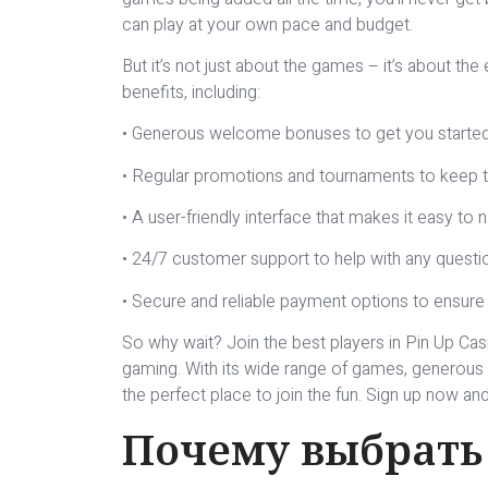
can play at your own pace and budget.
But it’s not just about the games – it’s about the
benefits, including:
• Generous welcome bonuses to get you starte
• Regular promotions and tournaments to keep 
• A user-friendly interface that makes it easy to 
• 24/7 customer support to help with any questi
• Secure and reliable payment options to ensure
So why wait? Join the best players in Pin Up Casin
gaming. With its wide range of games, generous b
the perfect place to join the fun. Sign up now and 
Почему выбрать 