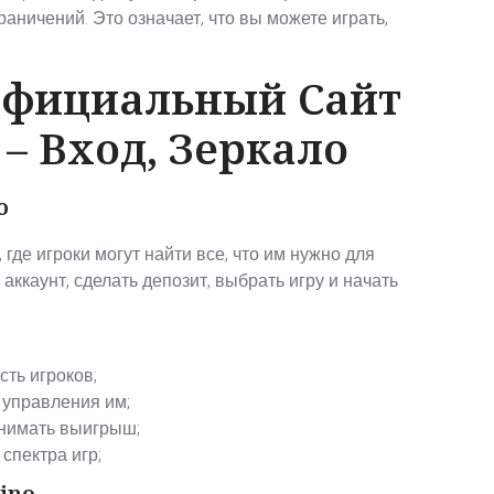
граничений. Это означает, что вы можете играть,
Официальный Сайт
 – Вход, Зеркало
o
 где игроки могут найти все, что им нужно для
 аккаунт, сделать депозит, выбрать игру и начать
ть игроков;
 управления им;
снимать выигрыш;
спектра игр;
ino