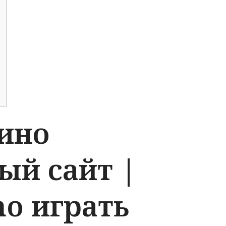
ино
ый сайт |
no играть