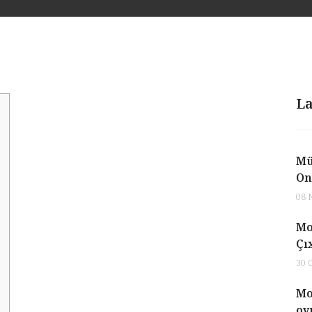
La
Mü
On
08 
Mo
Çı
30 
Mo
oy