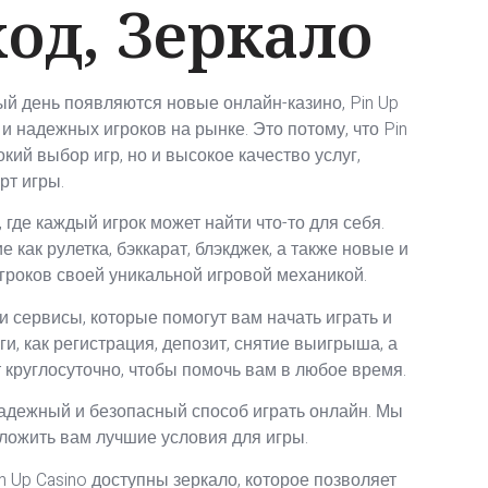
ход, Зеркало
ый день появляются новые онлайн-казино, Pin Up
и надежных игроков на рынке. Это потому, что Pin
кий выбор игр, но и высокое качество услуг,
рт игры.
 где каждый игрок может найти что-то для себя.
 как рулетка, бэккарат, блэкджек, а также новые и
гроков своей уникальной игровой механикой.
е и сервисы, которые помогут вам начать играть и
и, как регистрация, депозит, снятие выигрыша, а
 круглосуточно, чтобы помочь вам в любое время.
т надежный и безопасный способ играть онлайн. Мы
дложить вам лучшие условия для игры.
 Up Casino доступны зеркало, которое позволяет