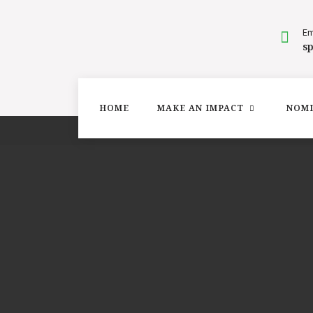
Em
s
HOME
MAKE AN IMPACT
NOMI