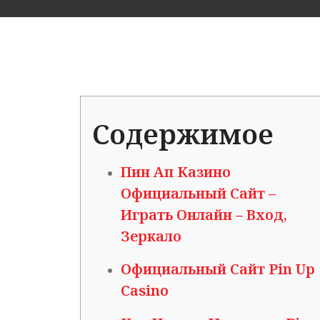
Содержимое
Пин Ап Казино
Официальный Сайт –
Играть Онлайн – Вход,
Зеркало
Официальный Сайт Pin Up
Casino