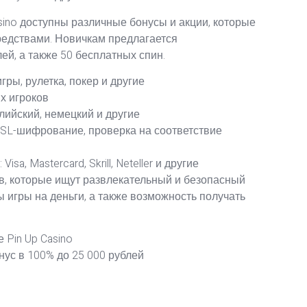
sino доступны различные бонусы и акции, которые
редствами. Новичкам предлагается
ей, а также 50 бесплатных спин.
гры, рулетка, покер и другие
х игроков
лийский, немецкий и другие
SSL-шифрование, проверка на соответствие
a, Mastercard, Skrill, Neteller и другие
ов, которые ищут развлекательный и безопасный
ы игры на деньги, а также возможность получать
 Pin Up Casino
ус в 100% до 25 000 рублей