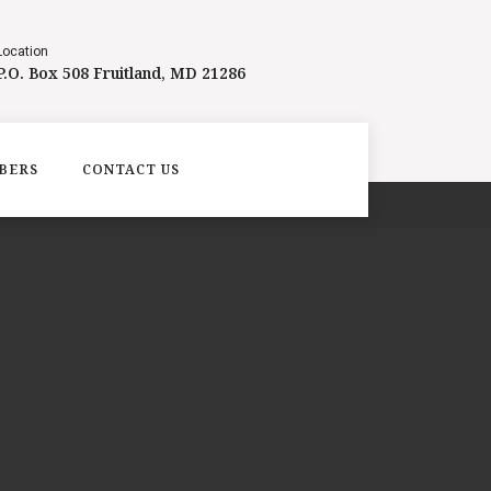
Location
P.O. Box 508 Fruitland, MD 21286
BERS
CONTACT US