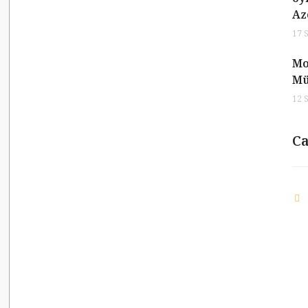
Az
17 
Mo
Mü
12 
Ca