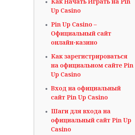
Как Начать Играть на Pin
Up Casino
Pin Up Casino –
Официальный сайт
онлайн-казино
Как зарегистрироваться
на официальном сайте Pin
Up Casino
Вход на официальный
сайт Pin Up Casino
Шаги для входа на
официальный сайт Pin Up
Casino