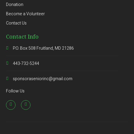
Donation
Become a Volunteer
Contact Us
Contact Info
P.O. Box 508 Fruitland, MD 21286
443-732-5244
sponsoraseniorinc@gmail.com
Follow Us