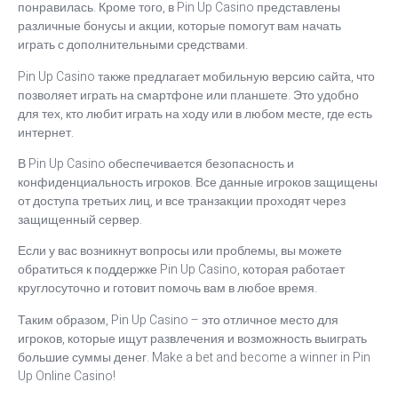
понравилась. Кроме того, в Pin Up Casino представлены
различные бонусы и акции, которые помогут вам начать
играть с дополнительными средствами.
Pin Up Casino также предлагает мобильную версию сайта, что
позволяет играть на смартфоне или планшете. Это удобно
для тех, кто любит играть на ходу или в любом месте, где есть
интернет.
В Pin Up Casino обеспечивается безопасность и
конфиденциальность игроков. Все данные игроков защищены
от доступа третьих лиц, и все транзакции проходят через
защищенный сервер.
Если у вас возникнут вопросы или проблемы, вы можете
обратиться к поддержке Pin Up Casino, которая работает
круглосуточно и готовит помочь вам в любое время.
Таким образом, Pin Up Casino – это отличное место для
игроков, которые ищут развлечения и возможность выиграть
большие суммы денег. Make a bet and become a winner in Pin
Up Online Casino!