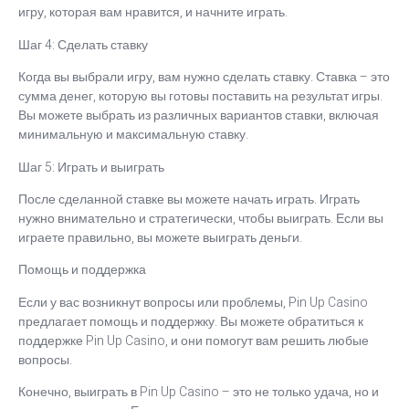
игру, которая вам нравится, и начните играть.
Шаг 4: Сделать ставку
Когда вы выбрали игру, вам нужно сделать ставку. Ставка – это
сумма денег, которую вы готовы поставить на результат игры.
Вы можете выбрать из различных вариантов ставки, включая
минимальную и максимальную ставку.
Шаг 5: Играть и выиграть
После сделанной ставке вы можете начать играть. Играть
нужно внимательно и стратегически, чтобы выиграть. Если вы
играете правильно, вы можете выиграть деньги.
Помощь и поддержка
Если у вас возникнут вопросы или проблемы, Pin Up Casino
предлагает помощь и поддержку. Вы можете обратиться к
поддержке Pin Up Casino, и они помогут вам решить любые
вопросы.
Конечно, выиграть в Pin Up Casino – это не только удача, но и