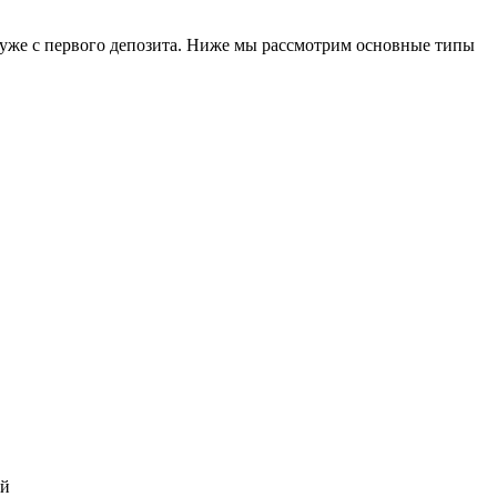
ы уже с первого депозита. Ниже мы рассмотрим основные типы
ей