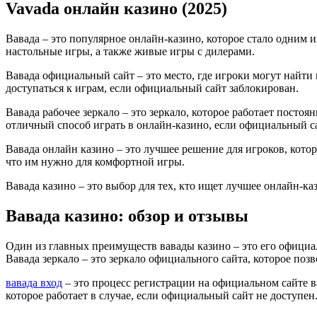
Vavada онлайн казино (2025)
Вавада – это популярное онлайн-казино, которое стало одним и
настольные игры, а также живые игры с дилерами.
Вавада официальный сайт – это место, где игроки могут найти 
доступаться к играм, если официальный сайт заблокирован.
Вавада рабочее зеркало – это зеркало, которое работает постоя
отличный способ играть в онлайн-казино, если официальный са
Вавада онлайн казино – это лучшее решение для игроков, котор
что им нужно для комфортной игры.
Вавада казино – это выбор для тех, кто ищет лучшее онлайн-ка
Вавада казино: обзор и отзывы
Один из главных преимуществ вавады казино – это его официал
Вавада зеркало – это зеркало официального сайта, которое поз
вавада вход
– это процесс регистрации на официальном сайте ва
которое работает в случае, если официальный сайт не доступен