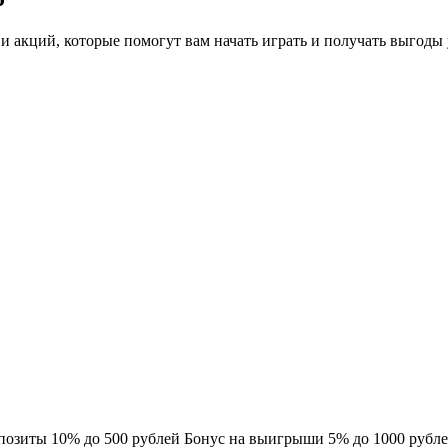
 и акций, которые помогут вам начать играть и получать выгод
епозиты
10% до 500 рублей
Бонус на выигрыши
5% до 1000 рубл