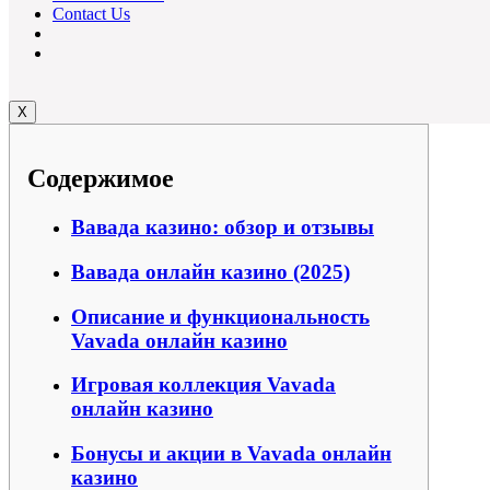
Contact Us
X
Содержимое
Вавада казино: обзор и отзывы
Вавада онлайн казино (2025)
Описание и функциональность
Vavada онлайн казино
Игровая коллекция Vavada
онлайн казино
Бонусы и акции в Vavada онлайн
казино