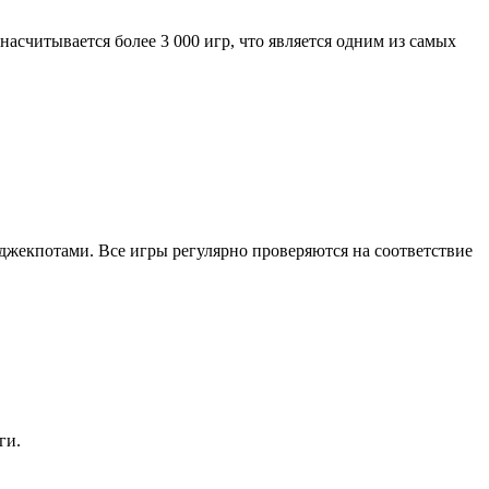
асчитывается более 3 000 игр, что является одним из самых
 джекпотами. Все игры регулярно проверяются на соответствие
ги.