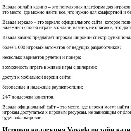
Вавада онлайн казино – это популярная платформа для игроков
это место, где можно найти все, что нужно для комфортной и б
Вавада зеркало – это зеркало официального сайта, которое поз
надежный способ играть в онлайн-казино, не опасаясь, что дос
Вавада казино предлагает игрокам широкий спектр функциона
более 1 000 игровых автоматов от ведущих разработчиков;
несколько вариантов рулетки и покера;
возможность играть в живые игры с дилерами;
доступ к мобильной версии сайта;
безопасные и надежные payment-опции;
24/7 поддержка клиентов.
Вавада официальный сайт – это место, где игроки могут найти 
игрокам доступаться к игровым ресурсам, не зависящим от блок
будет заблокирован.
Игровая коллекция Vavada онлайн каз