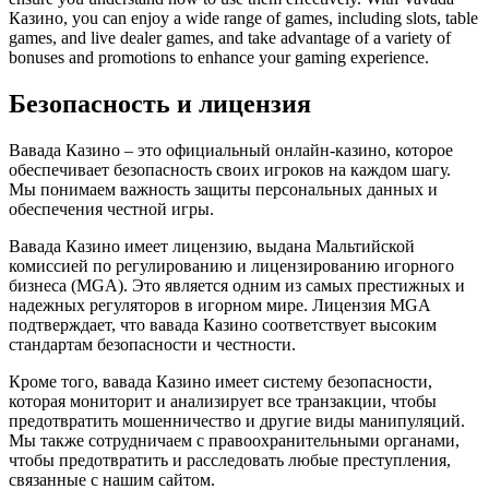
Казино, you can enjoy a wide range of games, including slots, table
games, and live dealer games, and take advantage of a variety of
bonuses and promotions to enhance your gaming experience.
Безопасность и лицензия
Вавада Казино – это официальный онлайн-казино, которое
обеспечивает безопасность своих игроков на каждом шагу.
Мы понимаем важность защиты персональных данных и
обеспечения честной игры.
Вавада Казино имеет лицензию, выдана Мальтийской
комиссией по регулированию и лицензированию игорного
бизнеса (MGA). Это является одним из самых престижных и
надежных регуляторов в игорном мире. Лицензия MGA
подтверждает, что вавада Казино соответствует высоким
стандартам безопасности и честности.
Кроме того, вавада Казино имеет систему безопасности,
которая мониторит и анализирует все транзакции, чтобы
предотвратить мошенничество и другие виды манипуляций.
Мы также сотрудничаем с правоохранительными органами,
чтобы предотвратить и расследовать любые преступления,
связанные с нашим сайтом.