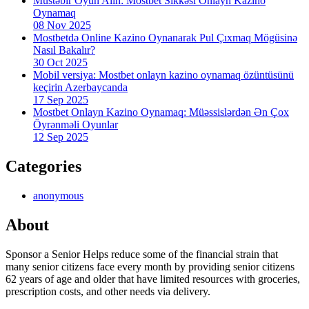
Müstəbir Oyun Alın: Mostbet Sikkəsi Onlayn Kazino
Oynamaq
08 Nov 2025
Mostbetdə Online Kazino Oynanarak Pul Çıxmaq Mögüsinə
Nasıl Bakalır?
30 Oct 2025
Mobil versiya: Mostbet onlayn kazino oynamaq özüntüsünü
keçirin Azerbaycanda
17 Sep 2025
Mostbet Onlayn Kazino Oynamaq: Müəssislərdən Ən Çox
Öyrənməli Oyunlar
12 Sep 2025
Categories
anonymous
About
Sponsor a Senior Helps reduce some of the financial strain that
many senior citizens face every month by providing senior citizens
62 years of age and older that have limited resources with groceries,
prescription costs, and other needs via delivery.