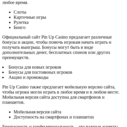
любое время.
Слоты
Карточные игры
Рулетка
Бинго
Официальный сайт Pin Up Casino предлагает различные
бонусы и акции, чтобы помочь игрокам начать играть и
получать выигрыш. Бонусы могут быть в виде
дополнительных денег, бесплатных спинов или других
преимуществ.
Бонусы для новых игроков
Бонусы для постоянных игроков
Акции и промокоды
Pin Up Casino также предлагает мобильную версию сайта,
чтобы игроки могли играть в любое время и в любом месте.
Мобильная версия сайта доступна для смартфонов и
планшетов.
Мобильная версия сайта
Доступность на смартфонах и планшетах
Безопасность и конфиденциальность – это важные аспекты