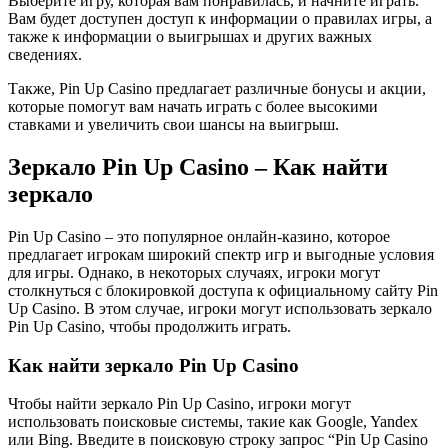
Выберите игру, которая вам понравилась, и начните играть.
Вам будет доступен доступ к информации о правилах игры, а
также к информации о выигрышах и других важных
сведениях.
Также, Pin Up Casino предлагает различные бонусы и акции,
которые помогут вам начать играть с более высокими
ставками и увеличить свои шансы на выигрыш.
Зеркало Pin Up Casino – Как найти
зеркало
Pin Up Casino – это популярное онлайн-казино, которое
предлагает игрокам широкий спектр игр и выгодные условия
для игры. Однако, в некоторых случаях, игроки могут
столкнуться с блокировкой доступа к официальному сайту Pin
Up Casino. В этом случае, игроки могут использовать зеркало
Pin Up Casino, чтобы продолжить играть.
Как найти зеркало Pin Up Casino
Чтобы найти зеркало Pin Up Casino, игроки могут
использовать поисковые системы, такие как Google, Yandex
или Bing. Введите в поисковую строку запрос “Pin Up Casino