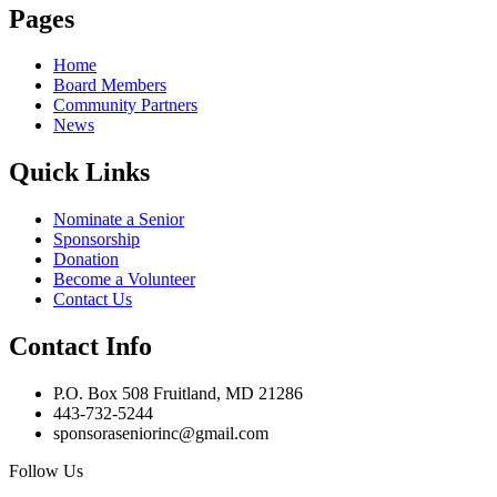
Pages
Home
Board Members
Community Partners
News
Quick Links
Nominate a Senior
Sponsorship
Donation
Become a Volunteer
Contact Us
Contact Info
P.O. Box 508 Fruitland, MD 21286
443-732-5244
sponsoraseniorinc@gmail.com
Follow Us