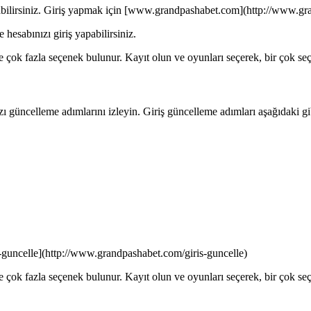
pabilirsiniz. Giriş yapmak için [www.grandpashabet.com](http://www.gr
 hesabınızı giriş yapabilirsiniz.
ok fazla seçenek bulunur. Kayıt olun ve oyunları seçerek, bir çok seç
 güncelleme adımlarını izleyin. Giriş güncelleme adımları aşağıdaki gi
guncelle](http://www.grandpashabet.com/giris-guncelle)
ok fazla seçenek bulunur. Kayıt olun ve oyunları seçerek, bir çok seç