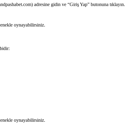
andpashabet.com) adresine gidin ve “Giriş Yap” butonuna tıklayın.
enekle oynayabilirsiniz.
bidir:
enekle oynayabilirsiniz.