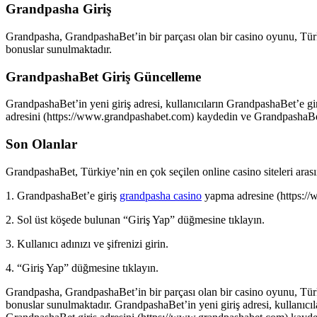
Grandpasha Giriş
Grandpasha, GrandpashaBet’in bir parçası olan bir casino oyunu, Türki
bonuslar sunulmaktadır.
GrandpashaBet Giriş Güncelleme
GrandpashaBet’in yeni giriş adresi, kullanıcıların GrandpashaBet’e gi
adresini (https://www.grandpashabet.com) kaydedin ve GrandpashaBet
Son Olanlar
GrandpashaBet, Türkiye’nin en çok seçilen online casino siteleri aras
1. GrandpashaBet’e giriş
grandpasha casino
yapma adresine (https://
2. Sol üst köşede bulunan “Giriş Yap” düğmesine tıklayın.
3. Kullanıcı adınızı ve şifrenizi girin.
4. “Giriş Yap” düğmesine tıklayın.
Grandpasha, GrandpashaBet’in bir parçası olan bir casino oyunu, Türki
bonuslar sunulmaktadır. GrandpashaBet’in yeni giriş adresi, kullanıcı