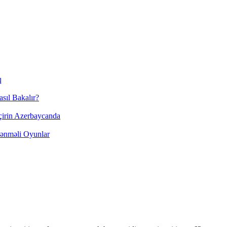
q
ıl Bakalır?
çirin Azerbaycanda
ənməli Oyunlar