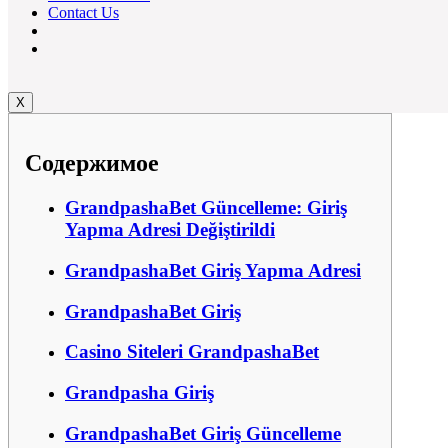
Contact Us
X
Содержимое
GrandpashaBet Güncelleme: Giriş
Yapma Adresi Değiştirildi
GrandpashaBet Giriş Yapma Adresi
GrandpashaBet Giriş
Casino Siteleri GrandpashaBet
Grandpasha Giriş
GrandpashaBet Giriş Güncelleme