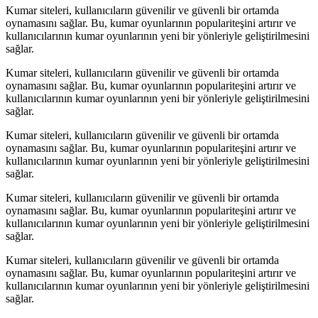
Kumar siteleri, kullanıcıların güvenilir ve güvenli bir ortamda
oynamasını sağlar. Bu, kumar oyunlarının populariteşini artırır ve
kullanıcılarının kumar oyunlarının yeni bir yönleriyle geliştirilmesini
sağlar.
Kumar siteleri, kullanıcıların güvenilir ve güvenli bir ortamda
oynamasını sağlar. Bu, kumar oyunlarının populariteşini artırır ve
kullanıcılarının kumar oyunlarının yeni bir yönleriyle geliştirilmesini
sağlar.
Kumar siteleri, kullanıcıların güvenilir ve güvenli bir ortamda
oynamasını sağlar. Bu, kumar oyunlarının populariteşini artırır ve
kullanıcılarının kumar oyunlarının yeni bir yönleriyle geliştirilmesini
sağlar.
Kumar siteleri, kullanıcıların güvenilir ve güvenli bir ortamda
oynamasını sağlar. Bu, kumar oyunlarının populariteşini artırır ve
kullanıcılarının kumar oyunlarının yeni bir yönleriyle geliştirilmesini
sağlar.
Kumar siteleri, kullanıcıların güvenilir ve güvenli bir ortamda
oynamasını sağlar. Bu, kumar oyunlarının populariteşini artırır ve
kullanıcılarının kumar oyunlarının yeni bir yönleriyle geliştirilmesini
sağlar.