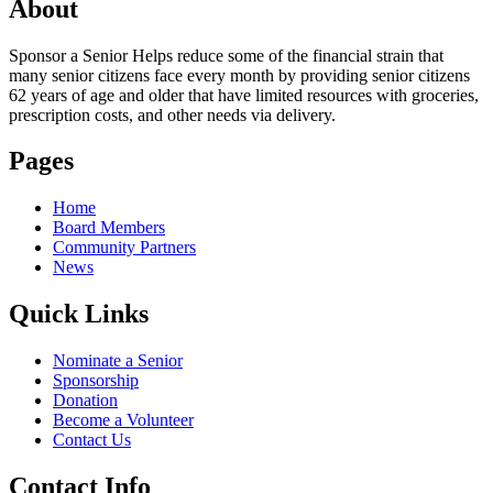
About
Sponsor a Senior Helps reduce some of the financial strain that
many senior citizens face every month by providing senior citizens
62 years of age and older that have limited resources with groceries,
prescription costs, and other needs via delivery.
Pages
Home
Board Members
Community Partners
News
Quick Links
Nominate a Senior
Sponsorship
Donation
Become a Volunteer
Contact Us
Contact Info