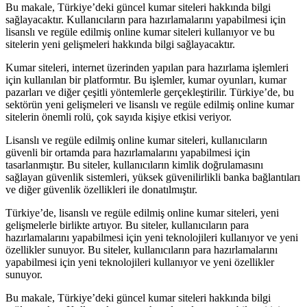
Bu makale, Türkiye’deki güncel kumar siteleri hakkında bilgi
sağlayacaktır. Kullanıcıların para hazırlamalarını yapabilmesi için
lisanslı ve regüle edilmiş online kumar siteleri kullanıyor ve bu
sitelerin yeni gelişmeleri hakkında bilgi sağlayacaktır.
Kumar siteleri, internet üzerinden yapılan para hazırlama işlemleri
için kullanılan bir platformtır. Bu işlemler, kumar oyunları, kumar
pazarları ve diğer çeşitli yöntemlerle gerçekleştirilir. Türkiye’de, bu
sektörün yeni gelişmeleri ve lisanslı ve regüle edilmiş online kumar
sitelerin önemli rolü, çok sayıda kişiye etkisi veriyor.
Lisanslı ve regüle edilmiş online kumar siteleri, kullanıcıların
güvenli bir ortamda para hazırlamalarını yapabilmesi için
tasarlanmıştır. Bu siteler, kullanıcıların kimlik doğrulamasını
sağlayan güvenlik sistemleri, yüksek güvenilirlikli banka bağlantıları
ve diğer güvenlik özellikleri ile donatılmıştır.
Türkiye’de, lisanslı ve regüle edilmiş online kumar siteleri, yeni
gelişmelerle birlikte artıyor. Bu siteler, kullanıcıların para
hazırlamalarını yapabilmesi için yeni teknolojileri kullanıyor ve yeni
özellikler sunuyor. Bu siteler, kullanıcıların para hazırlamalarını
yapabilmesi için yeni teknolojileri kullanıyor ve yeni özellikler
sunuyor.
Bu makale, Türkiye’deki güncel kumar siteleri hakkında bilgi