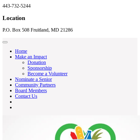
443-732-5244
Location
P.O. Box 508 Fruitland, MD 21286
Home
Make an Impact
Donation
Sponsorship
Become a Volunteer
Nominate a Senior
Community Partners
Board Members
Contact Us