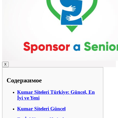
X
Содержимое
Kumar Siteleri Türkiye: Güncel, En
İyi ve Yeni
Kumar Siteleri Güncel