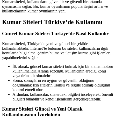
Kumar siteleri, kullanıcıların güvenilir ve güvenli bir ortamda
oynamasını sağlar. Bu, kumar oyunlarının populariteşini artırır ve
kullanıcılarının kumar oyunlarının yeni
Kumar Siteleri Türkiye’de Kullanımı
Güncel Kumar Siteleri Türkiye’de Nasıl Kullanılır
Kumar siteleri, Türkiye’de yeni ve güncel bir şekilde
kullanılmaktadır. İnternet’te bulunan bu siteler, kullanıcıların ilgili
konularda bilgi alma, çözüm bulma ve iletişim kurma gibi işlemleri
yapabilmelerini sağlar.
İlk olarak, güncel kumar siteleri bulmak için bir arama motoru
kullanılmalıdır. Arama sözcüğü, kullanıcının aradığı konu
veya ürün adı olmalıdır.
Sonra, sonuçların en uygun ve güvenilir olduğunu
doğrulamak için sitelerin lisanslı ve regüle edilmiş olduğunu
kontrol etmeli olur.
Ardından, kullanıcılar, sitelerdeki bilgileri inceleyerek, önemli
bilgileri bulabilir ve kendi işlemlerini gerçekleştirebilir.
Kumar Siteleri Güncel ve Yeni Olarak
Kullanılmasının İyorluluğu