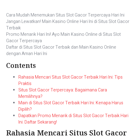
Cara Mudah Menemukan Situs Slot Gacor Terpercaya Hari Ini
Jangan Lewatkan! Main Kasino Online Hari Ini di Situs Slot Gacor
Terbaik
Promo Menarik Hari Ini! Ayo Main Kasino Online di Situs Slot
Gacor Terpercaya
Daftar di Situs Slot Gacor Terbaik dan Main Kasino Online
dengan Aman Hari Ini
Contents
Rahasia Mencari Situs Slot Gacor Terbaik Hari Ini: Tips
Praktis
Situs Slot Gacor Terpercaya: Bagaimana Cara
Memilihnya?
Main di Situs Slot Gacor Terbaik Hari Ini: Kenapa Harus
Dipilih?
Dapatkan Promo Menarik di Situs Slot Gacor Terbaik Hari
Ini: Daftar Sekarang!
Rahasia Mencari Situs Slot Gacor