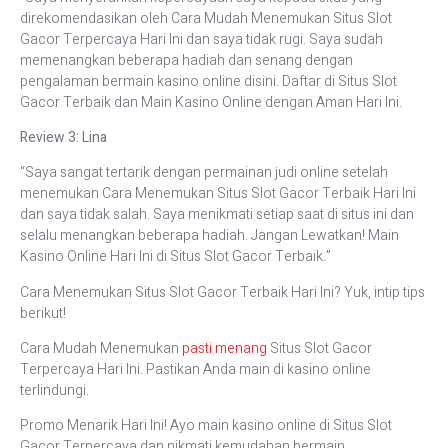
direkomendasikan oleh Cara Mudah Menemukan Situs Slot
Gacor Terpercaya Hari Ini dan saya tidak rugi. Saya sudah
memenangkan beberapa hadiah dan senang dengan
pengalaman bermain kasino online disini. Daftar di Situs Slot
Gacor Terbaik dan Main Kasino Online dengan Aman Hari Ini.
Review 3: Lina
“Saya sangat tertarik dengan permainan judi online setelah
menemukan Cara Menemukan Situs Slot Gacor Terbaik Hari Ini
dan saya tidak salah. Saya menikmati setiap saat di situs ini dan
selalu menangkan beberapa hadiah. Jangan Lewatkan! Main
Kasino Online Hari Ini di Situs Slot Gacor Terbaik.”
Cara Menemukan Situs Slot Gacor Terbaik Hari Ini? Yuk, intip tips
berikut!
Cara Mudah Menemukan
pasti menang
Situs Slot Gacor
Terpercaya Hari Ini. Pastikan Anda main di kasino online
terlindungi.
Promo Menarik Hari Ini! Ayo main kasino online di Situs Slot
Gacor Terpercaya dan nikmati kemudahan bermain.