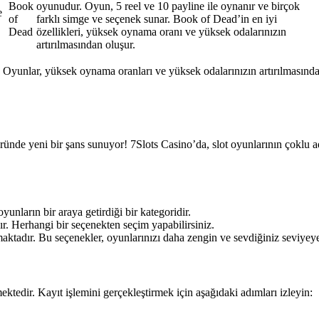
Book
oyunudur. Oyun, 5 reel ve 10 payline ile oynanır ve birçok
e
of
farklı simge ve seçenek sunar. Book of Dead’in en iyi
Dead
özellikleri, yüksek oynama oranı ve yüksek odalarınızın
artırılmasından oluşur.
. Oyunlar, yüksek oynama oranları ve yüksek odalarınızın artırılmasında
ünde yeni bir şans sunuyor! 7Slots Casino’da, slot oyunlarının çoklu adı 
yunların bir araya getirdiği bir kategoridir.
r. Herhangi bir seçenekten seçim yapabilirsiniz.
maktadır. Bu seçenekler, oyunlarınızı daha zengin ve sevdiğiniz seviyey
tedir. Kayıt işlemini gerçekleştirmek için aşağıdaki adımları izleyin: