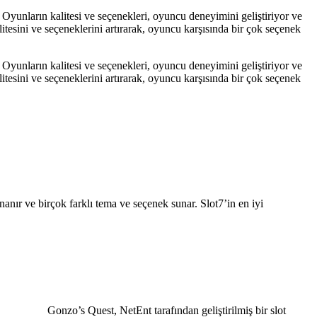
 Oyunların kalitesi ve seçenekleri, oyuncu deneyimini geliştiriyor ve
tesini ve seçeneklerini artırarak, oyuncu karşısında bir çok seçenek
 Oyunların kalitesi ve seçenekleri, oyuncu deneyimini geliştiriyor ve
tesini ve seçeneklerini artırarak, oyuncu karşısında bir çok seçenek
nanır ve birçok farklı tema ve seçenek sunar. Slot7’in en iyi
Gonzo’s Quest, NetEnt tarafından geliştirilmiş bir slot