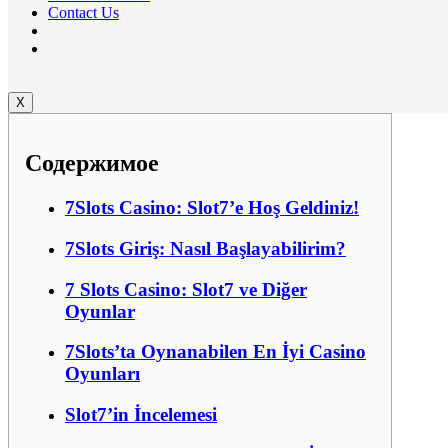
Contact Us
X
Содержимое
7Slots Casino: Slot7’e Hoş Geldiniz!
7Slots Giriş: Nasıl Başlayabilirim?
7 Slots Casino: Slot7 ve Diğer
Oyunlar
7Slots’ta Oynanabilen En İyi Casino
Oyunları
Slot7’in İncelemesi