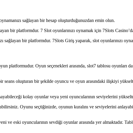
rı oynamanızı sağlayan bir hesap oluşturduğunuzdan emin olun.
layan bir platformdur. 7 Slot oyunlarınızı oynamak için 7Slots Casino’d
ı sağlayan bir platformdur. 7Slots Giriş yaparak, slot oyunlarınızı oyn
oyun platformudur. Oyun seçenekleri arasında, slot7 tablosu oyunları d
r seans oluşturan bir şekilde oyuncu ve oyun arasındaki ilişkiyi yükselti
nayabileceği kolay oyunlar veya yeni oyuncularının seviyelerini yüksel
yabilirsiniz. Oyunu seçtiğinizde, oyunun kuralını ve seviyelerini anla
yeni ve eski oyuncularının sevdiği oyunlar arasında yer almaktadır. Tab