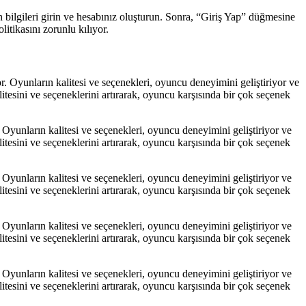
en bilgileri girin ve hesabınız oluşturun. Sonra, “Giriş Yap” düğmesine
litikasını zorunlu kılıyor.
or. Oyunların kalitesi ve seçenekleri, oyuncu deneyimini geliştiriyor ve
tesini ve seçeneklerini artırarak, oyuncu karşısında bir çok seçenek
 Oyunların kalitesi ve seçenekleri, oyuncu deneyimini geliştiriyor ve
tesini ve seçeneklerini artırarak, oyuncu karşısında bir çok seçenek
 Oyunların kalitesi ve seçenekleri, oyuncu deneyimini geliştiriyor ve
tesini ve seçeneklerini artırarak, oyuncu karşısında bir çok seçenek
 Oyunların kalitesi ve seçenekleri, oyuncu deneyimini geliştiriyor ve
tesini ve seçeneklerini artırarak, oyuncu karşısında bir çok seçenek
 Oyunların kalitesi ve seçenekleri, oyuncu deneyimini geliştiriyor ve
tesini ve seçeneklerini artırarak, oyuncu karşısında bir çok seçenek