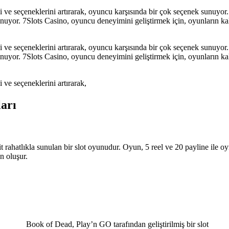
i ve seçeneklerini artırarak, oyuncu karşısında bir çok seçenek sunuyor.
nuyor. 7Slots Casino, oyuncu deneyimini geliştirmek için, oyunların kali
i ve seçeneklerini artırarak, oyuncu karşısında bir çok seçenek sunuyor.
nuyor. 7Slots Casino, oyuncu deneyimini geliştirmek için, oyunların kali
 ve seçeneklerini artırarak,
arı
 rahatlıkla sunulan bir slot oyunudur. Oyun, 5 reel ve 20 payline ile oy
n oluşur.
Book of Dead, Play’n GO tarafından geliştirilmiş bir slot