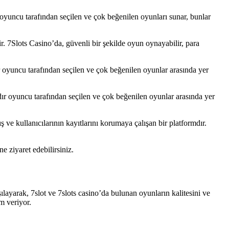
 oyuncu tarafından seçilen ve çok beğenilen oyunları sunar, bunlar
r. 7Slots Casino’da, güvenli bir şekilde oyun oynayabilir, para
ır oyuncu tarafından seçilen ve çok beğenilen oyunlar arasında yer
dır oyuncu tarafından seçilen ve çok beğenilen oyunlar arasında yer
 ve kullanıcılarının kayıtlarını korumaya çalışan bir platformdır.
 ziyaret edebilirsiniz.
şılayarak, 7slot ve 7slots casino’da bulunan oyunların kalitesini ve
m veriyor.