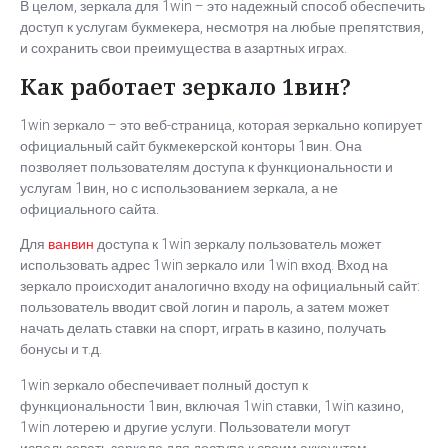
В целом, зеркала для 1win – это надежный способ обеспечить
доступ к услугам букмекера, несмотря на любые препятствия,
и сохранить свои преимущества в азартных играх.
Как работает зеркало 1вин?
1win зеркало – это веб-страница, которая зеркально копирует
официальный сайт букмекерской конторы 1вин. Она
позволяет пользователям доступа к функциональности и
услугам 1вин, но с использованием зеркала, а не
официального сайта.
Для
ванвин
доступа к 1win зеркалу пользователь может
использовать адрес 1win зеркало или 1win вход. Вход на
зеркало происходит аналогично входу на официальный сайт:
пользователь вводит свой логин и пароль, а затем может
начать делать ставки на спорт, играть в казино, получать
бонусы и т.д.
1win зеркало обеспечивает полный доступ к
функциональности 1вин, включая 1win ставки, 1win казино,
1win лотерею и другие услуги. Пользователи могут