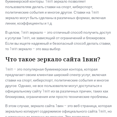
букмекерской конторы. 1win зеркало позволяет
пользователям делать ставки на спорт, киберспорт,
политические события и многое другое. Ставки на 1win
зеркало могут быть сделаны в различных формах, включая
линии, коэффициенты и т.д.
В целом, 1win зеркало – это отличный способ получить доступ
к услугам 1win, не зависящий от ограничений и блокировок.
Если вы ищете надежный и безопасный способ делать ставки,
то 1win зеркало – это ваш выбор.
Что такое зеркало сайта 1вин?
1win – это популярная букмекерская контора, которая
предлагает своим клиентам широкий спектр услуг, включая
ставки на спорт, киберспорт, политические события и многое
другое. Однако, не все пользователи могут доступаться к
официальному сайту 1win из-за различных причин, таких как
блокировка, ограничения или просто технические проблемы.
В этом случае, зеркало сайта 1вин – это веб-страница, которая
зеркально копирует содержимое официального сайта 1win, но
с измененным доменным именем. Это позволяет