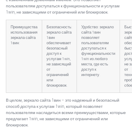
пользователям доступаться к функциональности и услугам
1win, не зависящими от ограничений или блокировок.
Преимущества
Безопасность:
Удобство: зеркало
Быс
использования
зеркало сайта
сайта 1вин
зер
зеркала сайта
1вин
позволяет
сайт
1вин:
обеспечивает
пользователям
обе
безопасный
доступаться к
быс
доступ к
функциональности
дост
услугам 1win,
1win из любого
услу
не зависящий
места, где есть
не 
от
доступ к
от
ограничений
интернету.
тех
или
про
блокировок.
сбое
В целом, зеркало сайта 1вин – это надежный и безопасный
способ доступа к услугам 1win, который позволяет
пользователям насладиться всеми преимуществами, которые
предлагает 1win, не зависящими от ограничений или
блокировок.