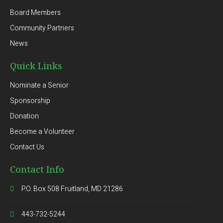
Board Members
Community Partners
News
Quick Links
Nominate a Senior
Sponsorship
Donation
Become a Volunteer
Contact Us
Contact Info
P.O. Box 508 Fruitland, MD 21286
443-732-5244