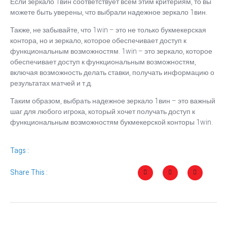
Если зеркало 1вин соответствует всем этим критериям, то вы
можете быть уверены, что выбрали надежное зеркало 1вин.
Также, не забывайте, что 1win – это не только букмекерская
контора, но и зеркало, которое обеспечивает доступ к
функциональным возможностям. 1win – это зеркало, которое
обеспечивает доступ к функциональным возможностям,
включая возможность делать ставки, получать информацию о
результатах матчей и т.д.
Таким образом, выбрать надежное зеркало 1вин – это важный
шаг для любого игрока, который хочет получать доступ к
функциональным возможностям букмекерской конторы 1win.
Tags :
Share This :