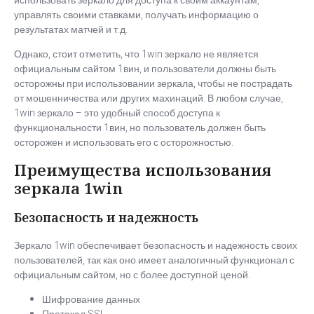
использовать зеркало для доступа к своим аккаунтам,
управлять своими ставками, получать информацию о
результатах матчей и т.д.
Однако, стоит отметить, что 1win зеркало не является
официальным сайтом 1вин, и пользователи должны быть
осторожны при использовании зеркала, чтобы не пострадать
от мошенничества или других махинаций. В любом случае,
1win зеркало – это удобный способ доступа к
функциональности 1вин, но пользователь должен быть
осторожен и использовать его с осторожностью.
Преимущества использования
зеркала 1win
Безопасность и надежность
Зеркало 1win обеспечивает безопасность и надежность своих
пользователей, так как оно имеет аналогичный функционал с
официальным сайтом, но с более доступной ценой.
Шифрование данных