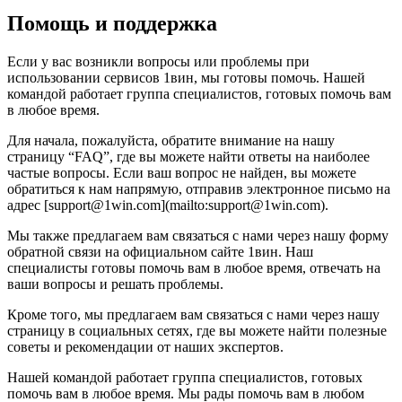
Помощь и поддержка
Если у вас возникли вопросы или проблемы при
использовании сервисов 1вин, мы готовы помочь. Нашей
командой работает группа специалистов, готовых помочь вам
в любое время.
Для начала, пожалуйста, обратите внимание на нашу
страницу “FAQ”, где вы можете найти ответы на наиболее
частые вопросы. Если ваш вопрос не найден, вы можете
обратиться к нам напрямую, отправив электронное письмо на
адрес [support@1win.com](mailto:support@1win.com).
Мы также предлагаем вам связаться с нами через нашу форму
обратной связи на официальном сайте 1вин. Наш
специалисты готовы помочь вам в любое время, отвечать на
ваши вопросы и решать проблемы.
Кроме того, мы предлагаем вам связаться с нами через нашу
страницу в социальных сетях, где вы можете найти полезные
советы и рекомендации от наших экспертов.
Нашей командой работает группа специалистов, готовых
помочь вам в любое время. Мы рады помочь вам в любом