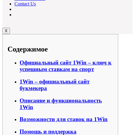
Contact Us
X
Содержимое
Официальный сайт 1Win – ключ к
успешным ставкам на спорт
1Win – официальный сайт
букмекера
Описание и функциональность
1Win
Возможности для ставок на 1Win
Помощь и поддержка