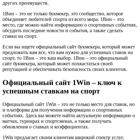
других преимуществ.
1Вин – это не только букмекер, это сообщество, которое
объединяет любителей спорта из всего мира. 1Вин – это
место, где можно найти информацию о спортивных событиях,
обсудить последние новости и события, а также сделать
ставки на спорт.
Если вы ищете официальный сайт букмекера, который может
предложить вам все, что вам нужно для успешных ставок на
спорт, то 1Вин – это ваш выбор. 1Вин – это официальный
сайт букмекера, который может похвастаться своей
репутацией и обеспечивать безопасность своих клиентов.
Официальный сайт 1Win – ключ к
успешным ставкам на спорт
Официальный сайт 1Win – это не только место для ставок, но
и платформа для получения информации о спортивных
событиях. Здесь вы можете найти актуальную информацию о
матчах, турнирах и спортсменах, а также получать
обновления о ставках и коэффициентах.
1Win предлагает своим клиентам широкий спектр услуг,