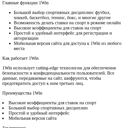
Главные функции 1Win
Большой выбор спортивных дисциплин: футбол,
хоккей, баскетбол, теннис, бокс, и многие другие
Возможность делать ставки на спорт в режиме онлайн
Высокие коэффициенты для ставок на спорт
Простой и удобный интерфейс для регистрации и
авторизации
Мобильная версия сайта для доступа к 1Win из любого
места
Как работает 1Win
1Win использует cutting-edge технологии для обеспечения
безопасности и конфиденциальности пользователей. Все
данные, передаваемые на сайт, шифруются, чтобы
предотвратить доступ к ним третьих лиц.
Преимущества 1Win
Высокие коэффициенты для ставок на спорт
Большой выбор спортивных дисциплин
Простой и удобный интерфейс
Мобильная версия сайта
Заключение