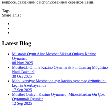
вопросе, связанном с использованием сервисов 1вин.
Tags :
Share This :
Latest Blog
Müstəbir Oyun Alın: Mostbet Sikkəsi Onlayn Kazino
Oynamaq
08 Nov 2025
Mostbetdə Online Kazino Oynanarak Pul Çıxmaq Mögüsinə
Nasıl Bakalır?
30 Oct 2025
Mobil versiya: Mostbet onlayn kazino oynamaq özüntüsünü
keçirin Azerbaycanda
17 Sep 2025
Mostbet Onlayn Kazino Oynamaq: Müəssislərdən Ən Çox
Öyrənməli Oyunlar
12 Sep 2025