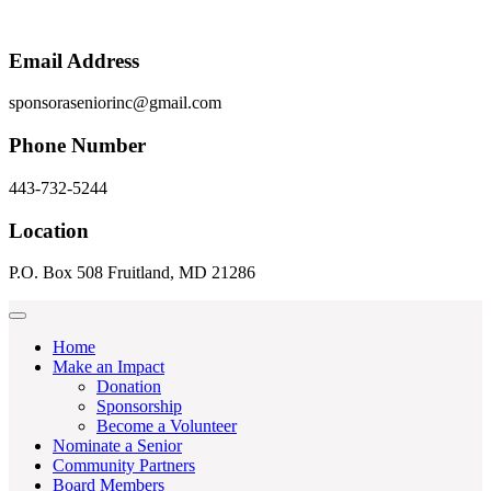
Email Address
sponsoraseniorinc@gmail.com
Phone Number
443-732-5244
Location
P.O. Box 508 Fruitland, MD 21286
Home
Make an Impact
Donation
Sponsorship
Become a Volunteer
Nominate a Senior
Community Partners
Board Members