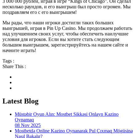
3 000 000 рублей, играя в игре “Kings of Chicago”. Он сделал
несколько раундов, и его выигрыш был просто огромен. Мы
поздравляем его с его выигрышем!
Мы рады, что наши игроки достигли таких больших
выигрышей, играя в Pin Up Casino. Мы продолжаем работать
над улучшением своих услуг, чтобы обеспечить наилучшие
условия для игроков. Если вы хотите стать следующим
большим выигрышем, зарегистрируйтесь на нашем сайте и
начните играть!
Tags :
Share This :
Latest Blog
Müstəbir Oyun Alın: Mostbet Sikkəsi Onlayn Kazino
Oynamaq
08 Nov 2025
Mostbetdə Online Kazino Oynanarak Pul Çıxmaq Mögüsinə
Nasıl Bakalır?