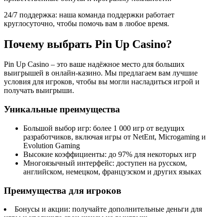
24/7 поддержка: наша команда поддержки работает
круглосуточно, чтобы помочь вам в любое время.
Почему выбрать Pin Up Casino?
Pin Up Casino – это ваше надёжное место для больших
выигрышей в онлайн-казино. Мы предлагаем вам лучшие
условия для игроков, чтобы вы могли насладиться игрой и
получать выигрыши.
Уникальные преимущества
Большой выбор игр: более 1 000 игр от ведущих
разработчиков, включая игры от NetEnt, Microgaming и
Evolution Gaming
Высокие коэффициенты: до 97% для некоторых игр
Многоязычный интерфейс: доступен на русском,
английском, немецком, французском и других языках
Преимущества для игроков
Бонусы и акции: получайте дополнительные деньги для