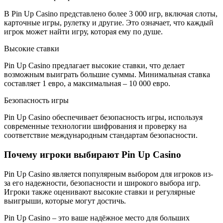
В Pin Up Casino представлено более 3 000 игр, включая слоты,
карточные игры, рулетку и другие. Это означает, что каждый
игрок может найти игру, которая ему по душе.
Высокие ставки
Pin Up Casino предлагает высокие ставки, что делает
возможным выиграть большие суммы. Минимальная ставка
составляет 1 евро, а максимальная – 10 000 евро.
Безопасность игры
Pin Up Casino обеспечивает безопасность игры, используя
современные технологии шифрования и проверку на
соответствие международным стандартам безопасности.
Почему игроки выбирают Pin Up Casino
Pin Up Casino является популярным выбором для игроков из-
за его надежности, безопасности и широкого выбора игр.
Игроки также оценивают высокие ставки и регулярные
выигрыши, которые могут достичь.
Pin Up Casino – это ваше надёжное место для больших