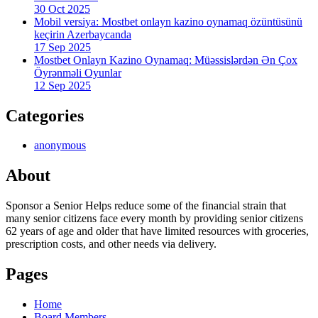
30 Oct 2025
Mobil versiya: Mostbet onlayn kazino oynamaq özüntüsünü
keçirin Azerbaycanda
17 Sep 2025
Mostbet Onlayn Kazino Oynamaq: Müəssislərdən Ən Çox
Öyrənməli Oyunlar
12 Sep 2025
Categories
anonymous
About
Sponsor a Senior Helps reduce some of the financial strain that
many senior citizens face every month by providing senior citizens
62 years of age and older that have limited resources with groceries,
prescription costs, and other needs via delivery.
Pages
Home
Board Members