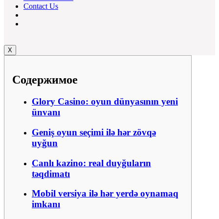
Contact Us
X
Содержимое
Glory Casino: oyun dünyasının yeni
ünvanı
Geniş oyun seçimi ilə hər zövqə
uyğun
Canlı kazino: real duyğuların
təqdimatı
Mobil versiya ilə hər yerdə oynamaq
imkanı