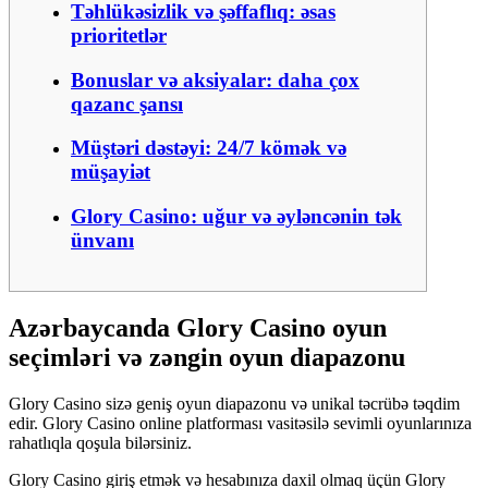
Təhlükəsizlik və şəffaflıq: əsas
prioritetlər
Bonuslar və aksiyalar: daha çox
qazanc şansı
Müştəri dəstəyi: 24/7 kömək və
müşayiət
Glory Casino: uğur və əyləncənin tək
ünvanı
Azərbaycanda Glory Casino oyun
seçimləri və zəngin oyun diapazonu
Glory Casino sizə geniş oyun diapazonu və unikal təcrübə təqdim
edir. Glory Casino online platforması vasitəsilə sevimli oyunlarınıza
rahatlıqla qoşula bilərsiniz.
Glory Casino giriş etmək və hesabınıza daxil olmaq üçün Glory