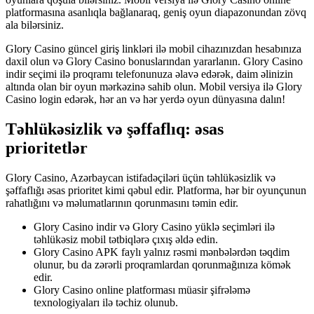
platformasına asanlıqla bağlanaraq, geniş oyun diapazonundan zövq
ala bilərsiniz.
Glory Casino güncel giriş linkləri ilə mobil cihazınızdan hesabınıza
daxil olun və Glory Casino bonuslarından yararlanın. Glory Casino
indir seçimi ilə proqramı telefonunuza əlavə edərək, daim əlinizin
altında olan bir oyun mərkəzinə sahib olun. Mobil versiya ilə Glory
Casino login edərək, hər an və hər yerdə oyun dünyasına dalın!
Təhlükəsizlik və şəffaflıq: əsas
prioritetlər
Glory Casino, Azərbaycan istifadəçiləri üçün təhlükəsizlik və
şəffaflığı əsas prioritet kimi qəbul edir. Platforma, hər bir oyunçunun
rahatlığını və məlumatlarının qorunmasını təmin edir.
Glory Casino indir və Glory Casino yüklə seçimləri ilə
təhlükəsiz mobil tətbiqlərə çıxış əldə edin.
Glory Casino APK faylı yalnız rəsmi mənbələrdən təqdim
olunur, bu da zərərli proqramlardan qorunmağınıza kömək
edir.
Glory Casino online platforması müasir şifrələmə
texnologiyaları ilə təchiz olunub.