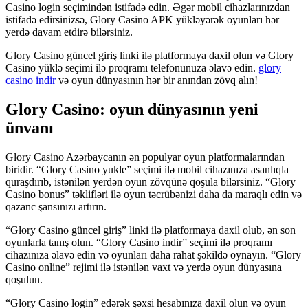
Casino login seçimindən istifadə edin. Əgər mobil cihazlarınızdan
istifadə edirsinizsə, Glory Casino APK yükləyərək oyunları hər
yerdə davam etdirə bilərsiniz.
Glory Casino güncel giriş linki ilə platformaya daxil olun və Glory
Casino yüklə seçimi ilə proqramı telefonunuza əlavə edin.
glory
casino indir
və oyun dünyasının hər bir anından zövq alın!
Glory Casino: oyun dünyasının yeni
ünvanı
Glory Casino Azərbaycanın ən populyar oyun platformalarından
biridir. “Glory Casino yukle” seçimi ilə mobil cihazınıza asanlıqla
quraşdırıb, istənilən yerdən oyun zövqünə qoşula bilərsiniz. “Glory
Casino bonus” təklifləri ilə oyun təcrübənizi daha da maraqlı edin və
qazanc şansınızı artırın.
“Glory Casino güncel giriş” linki ilə platformaya daxil olub, ən son
oyunlarla tanış olun. “Glory Casino indir” seçimi ilə proqramı
cihazınıza əlavə edin və oyunları daha rahat şəkildə oynayın. “Glory
Casino online” rejimi ilə istənilən vaxt və yerdə oyun dünyasına
qoşulun.
“Glory Casino login” edərək şəxsi hesabınıza daxil olun və oyun