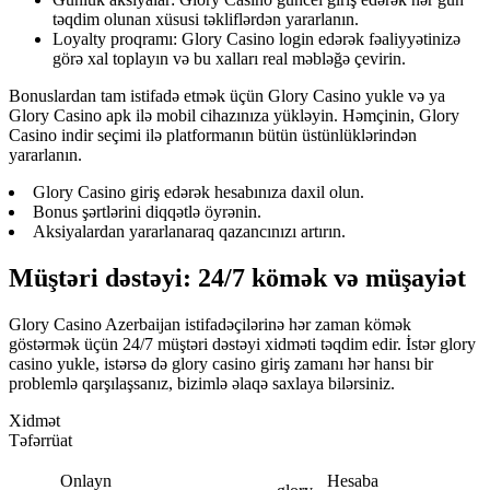
təqdim olunan xüsusi təkliflərdən yararlanın.
Loyalty proqramı: Glory Casino login edərək fəaliyyətinizə
görə xal toplayın və bu xalları real məbləğə çevirin.
Bonuslardan tam istifadə etmək üçün Glory Casino yukle və ya
Glory Casino apk ilə mobil cihazınıza yükləyin. Həmçinin, Glory
Casino indir seçimi ilə platformanın bütün üstünlüklərindən
yararlanın.
Glory Casino giriş edərək hesabınıza daxil olun.
Bonus şərtlərini diqqətlə öyrənin.
Aksiyalardan yararlanaraq qazancınızı artırın.
Müştəri dəstəyi: 24/7 kömək və müşayiət
Glory Casino Azerbaijan istifadəçilərinə hər zaman kömək
göstərmək üçün 24/7 müştəri dəstəyi xidməti təqdim edir. İstər glory
casino yukle, istərsə də glory casino giriş zamanı hər hansı bir
problemlə qarşılaşsanız, bizimlə əlaqə saxlaya bilərsiniz.
Xidmət
Təfərrüat
Onlayn
Hesaba