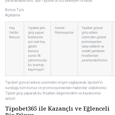
yararlanabilirsiniz. İşte Tipobet’te sizi bekleyen fırsatlar:
Bonus Türü
Açıklama
Hoş
Tipobet yeni
Güncel
Tipobet güncel
Geldin
giriş yapan
Promosyonlar
giriş adresi
Bonusu
kullanıcılar
üzerinden güncel
için özel hoş
promosyonları
geldin
takip edebilir ve
bonusu
sürekli yenilenen
sunar. İlk
fırsatlardan
yatırımınızda
yararlanabilirsiniz.
bu avantajı
kaçırmayın!
Tipobet güncel adresi üzerinden erişim sağlayarak, tıpobet’in
sunduğu tüm bonus ve promosyonlardan haberdar olabilirsiniz.
Tipbet giriş yaparak bu fırsatları değerlendirin ve kazancınızı
artırın!
Tipobet365 ile Kazançlı ve Eğlenceli