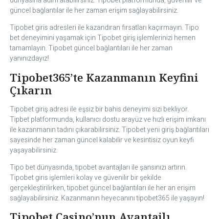
dünyasına adım atabilirsiniz. Tıpobet platformunda, güvenilir ve
güncel bağlantılar ile her zaman erişim sağlayabilirsiniz.
Tipobet giris adresleri ile kazandıran fırsatları kaçırmayın. Tipo
bet deneyimini yaşamak için Tipobet giriş işlemlerinizi hemen
tamamlayın. Tipobet güncel bağlantıları ile her zaman
yanınızdayız!
Tipobet365’te Kazanmanın Keyfini
Çıkarın
Tipobet giriş adresi ile eşsiz bir bahis deneyimi sizi bekliyor.
Tipbet platformunda, kullanıcı dostu arayüz ve hızlı erişim imkanı
ile kazanmanın tadını çıkarabilirsiniz. Tipobet yeni giriş bağlantıları
sayesinde her zaman güncel kalabilir ve kesintisiz oyun keyfi
yaşayabilirsiniz.
Tipo bet dünyasında, tıpobet avantajları ile şansınızı artırın.
Tipobet giris işlemleri kolay ve güvenilir bir şekilde
gerçekleştirilirken, tipobet güncel bağlantıları ile her an erişim
sağlayabilirsiniz. Kazanmanın heyecanını tipobet365 ile yaşayın!
Tipobet Casino’nun Avantajlı