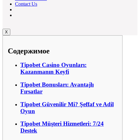
Contact Us
X
Содержимое
Tipobet Casino Oyunları:
Kazanmanın Keyfi
Tipobet Bonusları: Avantajlı
Fırsatlar
Tipobet Güvenilir Mi? Şeffaf ve Adil
Oyun
Tipobet Müşteri Hizmetleri: 7/24
Destek