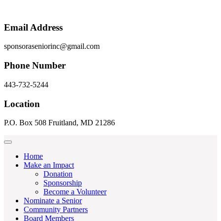
Email Address
sponsoraseniorinc@gmail.com
Phone Number
443-732-5244
Location
P.O. Box 508 Fruitland, MD 21286
Home
Make an Impact
Donation
Sponsorship
Become a Volunteer
Nominate a Senior
Community Partners
Board Members