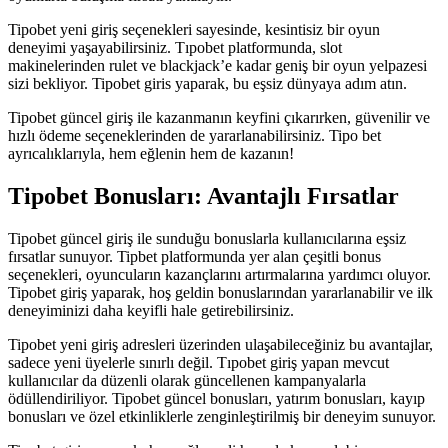
Tipobet yeni giriş seçenekleri sayesinde, kesintisiz bir oyun
deneyimi yaşayabilirsiniz. Tıpobet platformunda, slot
makinelerinden rulet ve blackjack’e kadar geniş bir oyun yelpazesi
sizi bekliyor. Tipobet giris yaparak, bu eşsiz dünyaya adım atın.
Tipobet güncel giriş ile kazanmanın keyfini çıkarırken, güvenilir ve
hızlı ödeme seçeneklerinden de yararlanabilirsiniz. Tipo bet
ayrıcalıklarıyla, hem eğlenin hem de kazanın!
Tipobet Bonusları: Avantajlı Fırsatlar
Tipobet güncel giriş ile sunduğu bonuslarla kullanıcılarına eşsiz
fırsatlar sunuyor. Tipbet platformunda yer alan çeşitli bonus
seçenekleri, oyuncuların kazançlarını artırmalarına yardımcı oluyor.
Tipobet giriş yaparak, hoş geldin bonuslarından yararlanabilir ve ilk
deneyiminizi daha keyifli hale getirebilirsiniz.
Tipobet yeni giriş adresleri üzerinden ulaşabileceğiniz bu avantajlar,
sadece yeni üyelerle sınırlı değil. Tıpobet giriş yapan mevcut
kullanıcılar da düzenli olarak güncellenen kampanyalarla
ödüllendiriliyor. Tipobet güncel bonusları, yatırım bonusları, kayıp
bonusları ve özel etkinliklerle zenginleştirilmiş bir deneyim sunuyor.