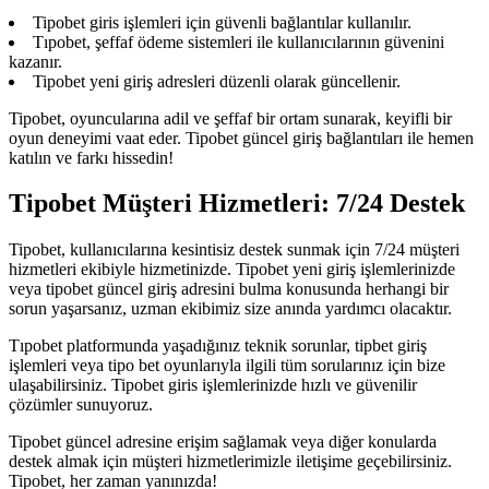
Tipobet giris işlemleri için güvenli bağlantılar kullanılır.
Tıpobet, şeffaf ödeme sistemleri ile kullanıcılarının güvenini
kazanır.
Tipobet yeni giriş adresleri düzenli olarak güncellenir.
Tipobet, oyuncularına adil ve şeffaf bir ortam sunarak, keyifli bir
oyun deneyimi vaat eder. Tipobet güncel giriş bağlantıları ile hemen
katılın ve farkı hissedin!
Tipobet Müşteri Hizmetleri: 7/24 Destek
Tipobet, kullanıcılarına kesintisiz destek sunmak için 7/24 müşteri
hizmetleri ekibiyle hizmetinizde. Tipobet yeni giriş işlemlerinizde
veya tipobet güncel giriş adresini bulma konusunda herhangi bir
sorun yaşarsanız, uzman ekibimiz size anında yardımcı olacaktır.
Tıpobet platformunda yaşadığınız teknik sorunlar, tipbet giriş
işlemleri veya tipo bet oyunlarıyla ilgili tüm sorularınız için bize
ulaşabilirsiniz. Tipobet giris işlemlerinizde hızlı ve güvenilir
çözümler sunuyoruz.
Tipobet güncel adresine erişim sağlamak veya diğer konularda
destek almak için müşteri hizmetlerimizle iletişime geçebilirsiniz.
Tipobet, her zaman yanınızda!